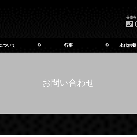
善應寺 
について
行事
永代供養
お問い合わせ